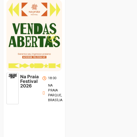
JUN
SET
12
Na Praia
27
18:00
Festival
2026
NA
PRAIA
PARQUE,
BRASÍLIA