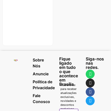
Fique
Siga-nos
Sobre
ligado
nas
Nós
em tudo
redes.
o que
Anuncie
acontece
em
Política de
Brasília
Inscreva-se
Privacidade
para receber
atualizações
Fale
exclusivas,
Conosco
novidades e
descontos
exclusivos.