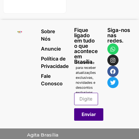
Fique
Siga-nos
Sobre
ligado
nas
Nós
em tudo
redes.
o que
Anuncie
acontece
em
Política de
Brasília
Inscreva-se
Privacidade
para receber
atualizações
Fale
exclusivas,
Conosco
novidades e
descontos
exclusivos.
Enviar
Agita Brasília